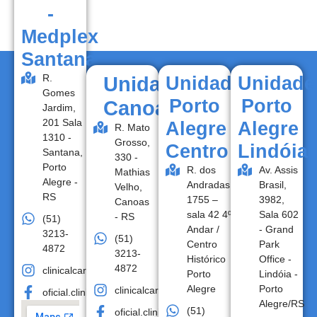
-
Medplex
Santana
R.
Unidade
Unidade
Unidade
Gomes
Porto
Porto
Canoas
Jardim,
201 Sala
Alegre
Alegre
R. Mato
1310 -
Grosso,
Centro
Lindóia
Santana,
330 -
Porto
R. dos
Av. Assis
Mathias
Alegre -
Andradas,
Brasil,
Velho,
RS
1755 –
3982,
Canoas
sala 42 4º
Sala 602
- RS
(51)
Andar /
- Grand
3213-
(51)
Centro
Park
4872
3213-
Histórico
Office -
4872
clinicalcare.oficial
Porto
Lindóia -
Alegre
Porto
clinicalcare.oficial
oficial.clinicalcare
Alegre/RS
(51)
oficial.clinicalcare