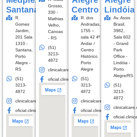
Medplex
Alegre
Alegre
Grosso,
Santana
Centro
Lindóia
330 -
R.
R. dos
Av. Assis
Mathias
Gomes
Andradas,
Brasil,
Velho,
Jardim,
1755 –
3982,
Canoas
201 Sala
sala 42 4º
Sala 602
- RS
1310 -
Andar /
- Grand
(51)
Santana,
Centro
Park
3213-
Porto
Histórico
Office -
4872
Alegre -
Porto
Lindóia -
RS
Alegre
Porto
clinicalcare.oficial
Alegre/RS
(51)
(51)
oficial.clinicalcare
3213-
3213-
(51)
4872
4872
3213-
4872
clinicalcare.oficial
clinicalcare.oficial
clinicalcare.o
oficial.clinicalcare
oficial.clinicalcare
oficial.clinic