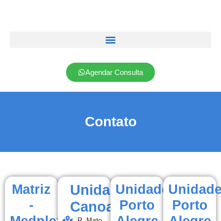
Agendar Consulta
Contato
Matriz
Unidade
Unidade
Unidad
-
Porto
Porto
Canoas
R. Mato