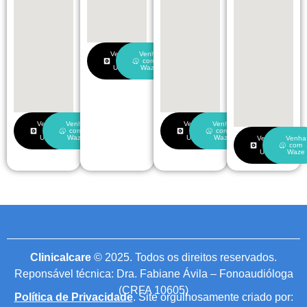
Venha
Venha
de
com
Uber
Waze
Venha
Venha
Venha
Venha
de
com
de
com
Uber
Waze
Uber
Waze
Venha
Venha
de
com
Uber
Waze
Clinicalcare
© 2025. Todos os direitos reservados.
Reponsável técnica: Dra. Fabiane Ávila – Fonoaudióloga
(CRFA 10605)
Política de Privacidade
. Site orgulhosamente criado por: