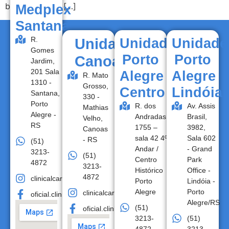
bebê logo nos […]
Medplex
Santana
R.
Unidade
Unidade
Unidade
Gomes
Porto
Porto
Canoas
Jardim,
201 Sala
Alegre
Alegre
R. Mato
1310 -
Grosso,
Centro
Lindóia
Santana,
330 -
Porto
R. dos
Av. Assis
Mathias
Alegre -
Andradas,
Brasil,
Velho,
RS
1755 –
3982,
Canoas
sala 42 4º
Sala 602
- RS
(51)
Andar /
- Grand
3213-
(51)
Centro
Park
4872
3213-
Histórico
Office -
4872
clinicalcare.oficial
Porto
Lindóia -
Alegre
Porto
clinicalcare.oficial
oficial.clinicalcare
Alegre/RS
(51)
oficial.clinicalcare
3213-
(51)
4872
3213-