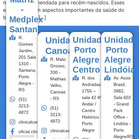
neonatal recomendada para recém-nascidos. Esses
-
exames avaliam aspectos importantes da saúde do
bebê logo nos […]
Medplex
Santana
R.
Unidade
Unidade
Unidade
Gomes
Porto
Porto
Canoas
Jardim,
201 Sala
Alegre
Alegre
R. Mato
1310 -
Grosso,
Centro
Lindóia
Santana,
330 -
Porto
R. dos
Av. Assis
Mathias
Alegre -
Andradas,
Brasil,
Velho,
RS
1755 –
3982,
Canoas
sala 42 4º
Sala 602
- RS
(51)
Andar /
- Grand
3213-
(51)
Centro
Park
4872
3213-
Histórico
Office -
4872
clinicalcare.oficial
Porto
Lindóia -
Alegre
Porto
clinicalcare.oficial
oficial.clinicalcare
Alegre/RS