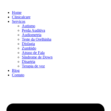
Ir
para
Home
o
Clinicalcare
conteúdo
Serviços
Autismo
Perda Auditiva
Audiometria
Teste da Orelhinha
Disfagia
Zumbido
Atraso de Fala
Síndrome de Down
Disartria
Terapia de voz
Blog
Contato