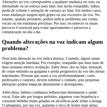
Alterações na voz correspondem a qualquer mudança no som, na
intensidade ou no esforço para falar. Isso inclui rouquidão, falhas,
perda de volume e sensação de cansaço ao falar. Em muitos casos,
essas mudanças surgem após gripes ou uso excessivo da voz. No
entanto, quando persistem, podem indicar problemas nas cordas
vocais ou em estruturas próximas. Por isso, reconhecer os sinais
precoces é essencial para evitar agravamentos e preservar a
comunicação no dia a dia.
Quando alterações na voz indicam algum
problema?
Nem toda alteração na voz indica doença. Contudo, alguns sinais
exigem atenção imediata. Por exemplo, rouquidão que dura mais de
duas semanas merece avaliação. Além disso, dor ao falar, sensação
de corpo estranho na garganta e perda progressiva da voz são alertas
importantes. Pessoas que usam a voz profissionalmente, como
professores e cantores, devem redobrar o cuidado, pois pequenas
alterações podem impactar diretamente o desempenho.
Além disso, hábitos cotidianos influenciam diretamente a saúde
vocal. Falar alto por longos períodos, pigarrear com frequência e
consumir bebidas muito geladas ou alcoólicas pode irritar a laringe.
O tabagismo, por sua vez, aumenta o risco de lesões mais sérias.